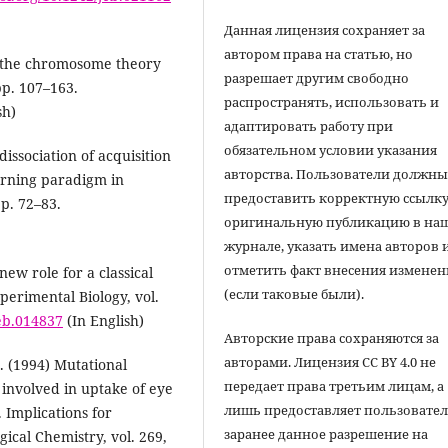
Данная лицензия сохраняет за
автором права на статью, но
of the chromosome theory
разрешает другим свободно
pp. 107–163.
распространять, использовать и
sh)
адаптировать работу при
обязательном условии указания
dissociation of acquisition
авторства. Пользователи должн
arning paradigm in
предоставить корректную ссылку
p. 72–83.
оригинальную публикацию в на
журнале, указать имена авторов 
отметить факт внесения измене
 new role for a classical
(если таковые были).
perimental Biology, vol.
jeb.014837
(In English)
Авторские права сохраняются за
авторами. Лицензия CC BY 4.0 не
J. (1994) Mutational
передает права третьим лицам, а
s involved in uptake of eye
лишь предоставляет пользовате
 Implications for
заранее данное разрешение на
gical Chemistry, vol. 269,