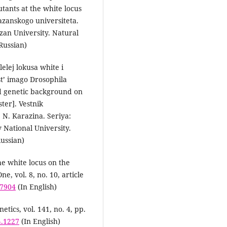
utants at the white locus
azanskogo universiteta.
zan University. Natural
 Russian)
lelej lokusa white i
t’ imago Drosophila
nd genetic background on
ter]. Vestnik
 N. Karazina. Seriya:
 National University.
Russian)
the white locus on the
, vol. 8, no. 10, article
77904
(In English)
tics, vol. 141, no. 4, pp.
4.1227
(In English)