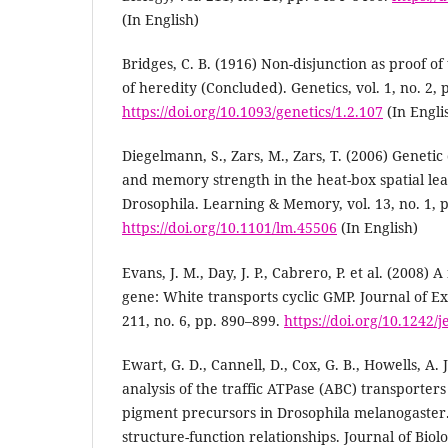
(In English)
Bridges, C. B. (1916) Non-disjunction as proof 
of heredity (Concluded). Genetics, vol. 1, no. 2, 
https://doi.org/10.1093/genetics/1.2.107
(In Engli
Diegelmann, S., Zars, M., Zars, T. (2006) Genetic 
and memory strength in the heat-box spatial le
Drosophila. Learning & Memory, vol. 13, no. 1, p
https://doi.org/10.1101/lm.45506
(In English)
Evans, J. M., Day, J. P., Cabrero, P. et al. (2008) A
gene: White transports cyclic GMP. Journal of Ex
211, no. 6, pp. 890–899.
https://doi.org/10.1242/
Ewart, G. D., Cannell, D., Cox, G. B., Howells, A. 
analysis of the traffic ATPase (ABC) transporter
pigment precursors in Drosophila melanogaster.
structure-function relationships. Journal of Biolo