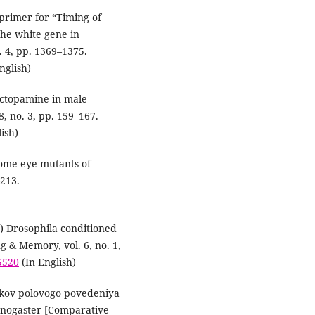
primer for “Timing of
he white gene in
. 4, pp. 1369–1375.
nglish)
) Octopamine in male
8, no. 3, pp. 159–167.
ish)
some eye mutants of
–213.
99) Drosophila conditioned
 & Memory, vol. 6, no. 1,
5520
(In English)
znakov polovogo povedeniya
anogaster [Comparative