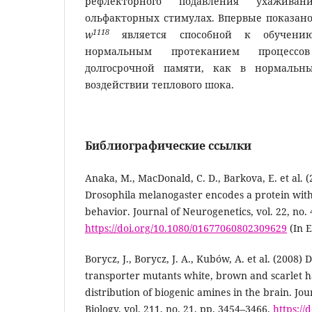
рефлекторного подавления ухаживан
ольфакторных стимулах. Впервые показано
1118
w
является способной к обучению
нормальным протеканием процессо
долгосрочной памяти, как в нормальн
воздействии теплового шока.
Библиографические ссылки
Anaka, M., MacDonald, C. D., Barkova, E. et al. 
Drosophila melanogaster encodes a protein with 
behavior. Journal of Neurogenetics, vol. 22, no. 
https://doi.org/10.1080/01677060802309629
(In E
Borycz, J., Borycz, J. A., Kubów, A. et al. (2008)
transporter mutants white, brown and scarlet h
distribution of biogenic amines in the brain. Jo
Biology, vol. 211, no. 21, pp. 3454–3466.
https://