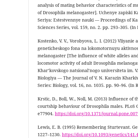
analysis of mating behavior characteristics of m
of Drosophila melanogaster]. Uchenye zapiski K
Seriya: Estestvennye nauki — Proceedings of Ka
Sciences Series, vol. 159, no. 2. pp. 293–305. (In
Kostenko, V. V., Vorobyova, L. I. (2012) Vliyanie a
geneticheskogo fona na lokomotornuyu aktivnos
melanogaster [The influence of white alleles a
locomotor activity of adult Drosophila melanogas
Khar’kovskogo natsional’nogo universiteta im. V.
Biologiya — The Journal of V. N. Karazin Kharkiv
Series: Biology, vol. 16, no. 1035. pp. 90–96. (In 
Krstic, D., Boll, W., Noll, M. (2013) Influence of 
courtship behaviour of Drosophila males. PLoS One
e77904.
https://doi.org/10.1371/journal.pone.00
Lewis, E. B. (1995) Remembering Sturtevant. Gene
1227–1230.
https://doi.org/10.1093/genetics/141.