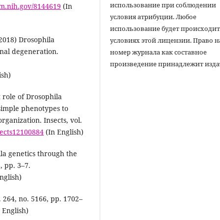
использование при соблюдении
lm.nih.gov/8144619
(In
условия атрибуции. Любое
использование будет происходит
 (2018) Drosophila
условиях этой лицензии. Право н
nal degeneration.
номер журнала как составное
произведение принадлежит изда
ish)
 role of Drosophila
 simple phenotypes to
ganization. Insects, vol.
nsects12100884
(In English)
la genetics through the
, pp. 3–7.
nglish)
l. 264, no. 5166, pp. 1702–
 English)