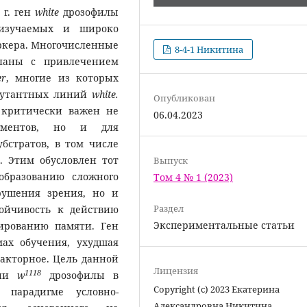
 г. ген
white
дрозофилы
 изучаемых и широко
аркера. Многочисленные
8-4-1 Никитина
ланы с привлечением
er
, многие из которых
 мутантных линий
white.
Опубликован
 критически важен не
06.04.2023
гментов, но и для
бстратов, в том числе
. Этим обусловлен тот
Выпуск
образованию сложного
Том 4 № 1 (2023)
рушения зрения, но и
Раздел
тойчивость к действию
Экспериментальные статьи
мированию памяти. Ген
мах обучения, ухудшая
факторное. Цель данной
Лицензия
1118
ции
w
дрозофилы в
Copyright (c) 2023 Екатерина
парадигме условно-
Александровна Никитина