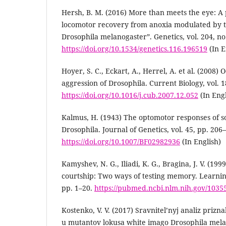
Hersh, B. M. (2016) More than meets the eye: A 
locomotor recovery from anoxia modulated by t
Drosophila melanogaster”. Genetics, vol. 204, no
https://doi.org/10.1534/genetics.116.196519
(In E
Hoyer, S. C., Eckart, A., Herrel, A. et al. (2008
aggression of Drosophila. Current Biology, vol. 1
https://doi.org/10.1016/j.cub.2007.12.052
(In Engl
Kalmus, H. (1943) The optomotor responses of 
Drosophila. Journal of Genetics, vol. 45, pp. 206
https://doi.org/10.1007/BF02982936
(In English)
Kamyshev, N. G., Iliadi, K. G., Bragina, J. V. (19
courtship: Two ways of testing memory. Learning
pp. 1–20.
https://pubmed.ncbi.nlm.nih.gov/1035
Kostenko, V. V. (2017) Sravnitel’nyj analiz pri
u mutantov lokusa white imago Drosophila mel