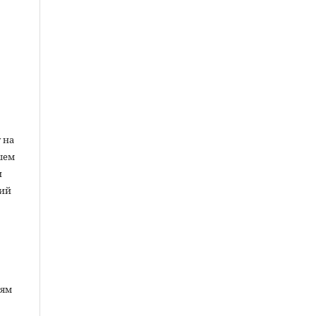
ы
 на
шем
и
ний
лям