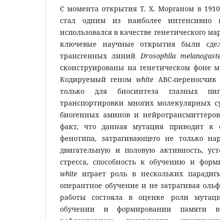
С момента открытия Т. Х. Морганом в 1910
стал одним из наиболее интенсивно
использовался в качестве генетического м
ключевые научные открытия были сде
трансгенных линий
Drosophila melanogast
сконструированы на генетическом фоне
Кодируемый геном
white
ABC-переносчик
только для биосинтеза глазных пи
транспортировки многих молекулярных су
биогенных аминов и нейротрансмиттеров
факт, что данная мутация приводит к 
фенотипа, затрагивающего не только на
двигательную и половую активность, ус
стресса, способность к обучению и фор
white
играет роль в нескольких парадиг
оперантное обучение и не затрагивая оль
работы состояла в оценке роли мута
обучении и формировании памяти в 