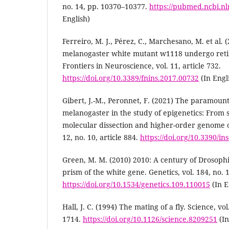
no. 14, pp. 10370–10377.
https://pubmed.ncbi.n
English)
Ferreiro, M. J., Pérez, C., Marchesano, M. et al.
melanogaster white mutant w1118 undergo reti
Frontiers in Neuroscience, vol. 11, article 732.
https://doi.org/10.3389/fnins.2017.00732
(In Engl
Gibert, J.-M., Peronnet, F. (2021) The paramount
melanogaster in the study of epigenetics: From
molecular dissection and higher-order genome or
12, no. 10, article 884.
https://doi.org/10.3390/i
Green, M. M. (2010) 2010: A century of Drosophi
prism of the white gene. Genetics, vol. 184, no. 1
https://doi.org/10.1534/genetics.109.110015
(In E
Hall, J. C. (1994) The mating of a fly. Science, vo
1714.
https://doi.org/10.1126/science.8209251
(In