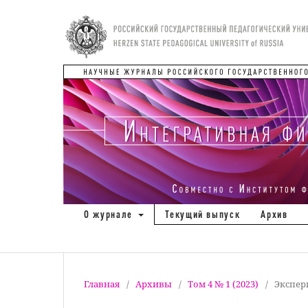
О журнале
Текущий выпуск
Архив
Главная
/
Архивы
/
Том 4 № 1 (2023)
/
Экспер