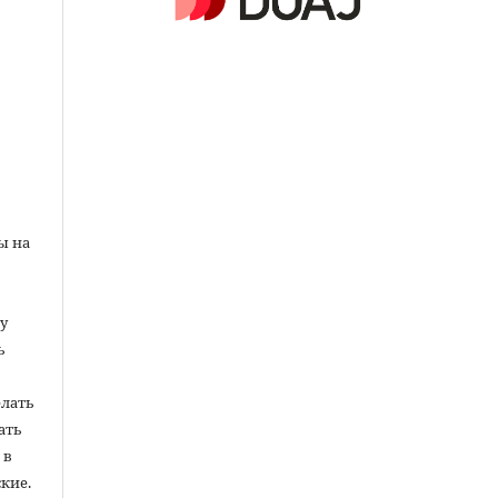
ы на
у
ь
елать
ать
 в
кие.