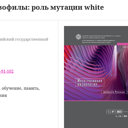
зофилы: роль мутации white
ссийский государственный
1-91-102
, обучение, память,
ния