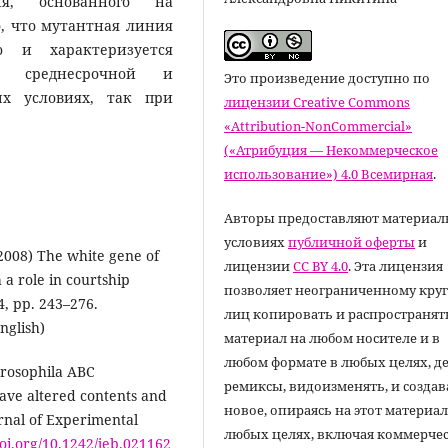
ия, основанного на
, что мутантная линия
 и характеризуется
в среднесрочной и
Это произведение доступно по
ых условиях, так при
лицензии Creative Commons
«Attribution-NonCommercial»
(«Атрибуция — Некоммерческое
использование») 4.0 Всемирная
.
Авторы предоставляют материал
условиях
публичной оферты
и
(2008) The white gene of
лицензии
CC BY 4.0
. Эта лицензия
a role in courtship
позволяет неограниченному круг
4, pp. 243–276.
лиц копировать и распространят
nglish)
материал на любом носителе и в
любом формате в любых целях, д
 Drosophila ABC
ремиксы, видоизменять, и создав
ave altered contents and
новое, опираясь на этот материал
urnal of Experimental
любых целях, включая коммерчес
doi.org/10.1242/jeb.021162