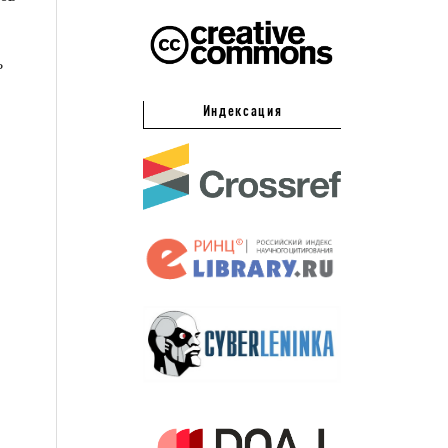
ь
Индексация