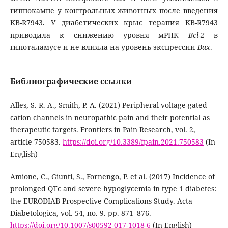
гиппокампе у контрольных животных после введения
KB-R7943. У диабетических крыс терапия KB-R7943
приводила к снижению уровня мРНК
Всl-2
в
гипоталамусе и не влияла на уровень экспрессии
Bах
.
Библиографические ссылки
Alles, S. R. A., Smith, P. A. (2021) Peripheral voltage-gated
cation channels in neuropathic pain and their potential as
therapeutic targets. Frontiers in Pain Research, vol. 2,
article 750583.
https://doi.org/10.3389/fpain.2021.750583
(In
English)
Amione, C., Giunti, S., Fornengo, P. et al. (2017) Incidence of
prolonged QTc and severe hypoglycemia in type 1 diabetes:
the EURODIAB Prospective Complications Study. Acta
Diabetologica, vol. 54, no. 9. pp. 871–876.
https://doi.org/10.1007/s00592-017-1018-6
(In English)