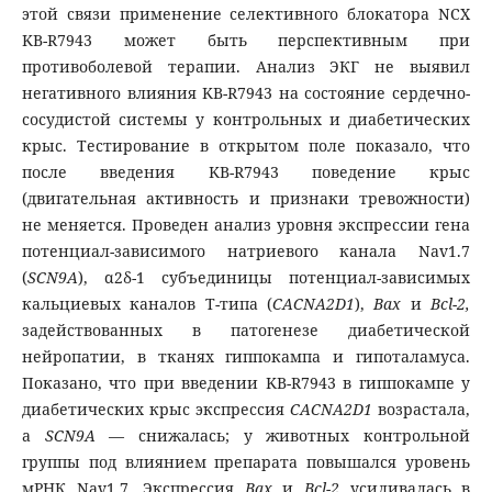
этой связи применение селективного блокатора NCX
KB-R7943 может быть перспективным при
противоболевой терапии. Анализ ЭКГ не выявил
негативного влияния KB-R7943 на состояние сердечно-
сосудистой системы у контрольных и диабетических
крыс. Тестирование в открытом поле показало, что
после введения KB-R7943 поведение крыс
(двигательная активность и признаки тревожности)
не меняется. Проведен анализ уровня экспрессии гена
потенциал-зависимого натриевого канала Nav1.7
(
SCN9A
), α2δ-1 субъединицы потенциал-зависимых
кальциевых каналов Т-типа (
CACNA2D1
),
Bax
и
Bcl-2,
задействованных в патогенезе диабетической
нейропатии, в тканях гиппокампа и гипоталамуса.
Показано, что при введении KB-R7943 в гиппокампе у
диабетических крыс экспрессия
CACNA2D1
возрастала,
а
SCN9A
— снижалась; у животных контрольной
группы под влиянием препарата повышался уровень
мРНК Nav1.7. Экспрессия
Bax
и
Bcl-2
усиливалась в