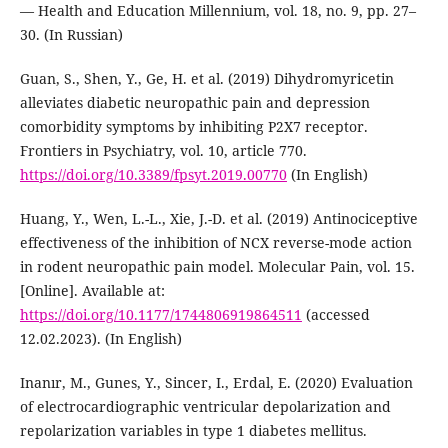
— Health and Education Millennium, vol. 18, no. 9, pp. 27–
30. (In Russian)
Guan, S., Shen, Y., Ge, H. et al. (2019) Dihydromyricetin
alleviates diabetic neuropathic pain and depression
comorbidity symptoms by inhibiting P2X7 receptor.
Frontiers in Psychiatry, vol. 10, article 770.
https://doi.org/10.3389/fpsyt.2019.00770
(In English)
Huang, Y., Wen, L.-L., Xie, J.-D. et al. (2019) Antinociceptive
effectiveness of the inhibition of NCX reverse-mode action
in rodent neuropathic pain model. Molecular Pain, vol. 15.
[Online]. Available at:
https://doi.org/10.1177/1744806919864511
(accessed
12.02.2023). (In English)
Inanır, M., Gunes, Y., Sincer, I., Erdal, E. (2020) Evaluation
of electrocardiographic ventricular depolarization and
repolarization variables in type 1 diabetes mellitus.