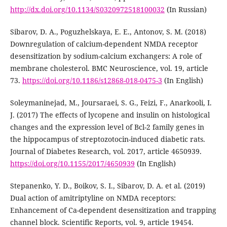
http://dx.doi.org/10.1134/S0320972518100032
(In Russian)
Sibarov, D. A., Poguzhelskaya, E. E., Antonov, S. M. (2018)
Downregulation of calcium-dependent NMDA receptor
desensitization by sodium-calcium exchangers: A role of
membrane cholesterol. BMC Neuroscience, vol. 19, article
73.
https://doi.org/10.1186/s12868-018-0475-3
(In English)
Soleymaninejad, M., Joursaraei, S. G., Feizi, F., Anarkooli, I.
J. (2017) The effects of lycopene and insulin on histological
changes and the expression level of Bcl-2 family genes in
the hippocampus of streptozotocin-induced diabetic rats.
Journal of Diabetes Research, vol. 2017, article 4650939.
https://doi.org/10.1155/2017/4650939
(In English)
Stepanenko, Y. D., Boikov, S. I., Sibarov, D. A. et al. (2019)
Dual action of amitriptyline on NMDA receptors:
Enhancement of Ca-dependent desensitization and trapping
channel block. Scientific Reports, vol. 9, article 19454.