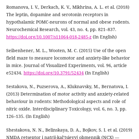
Romanova, I. V., Derkach, K. V., Mikhrina, A. L. et al. (2018)
The leptin, dopamine and serotonin receptors in
hypothalamic POMC-neurons of normal and obese rodents.
Neurochemical Research, vol. 43, no. 4, pp. 821–837.
https://doi.org/10.1007/s11064-018-2485-z
(In English)
Seibenhener, M. L., Wooten, M. C. (2015) Use of the open
field maze to measure locomotor and anxiety-like behavior
in mice. Journal of Visualized Experiments, vol. 96, article
e52434.
https://doi.org/10.3791/52434
(In English)
Sestakova, N., Puzserova, A., Kluknavsky, M., Bernatova, I.
(2013) Determination of motor activity and anxiety-related
behaviour in rodents: Methodological aspects and role of
nitric oxide. Interdisciplinary Toxicology, vol. 6, no. 3, pp.
126–135. (In English)
Shestakova, N. N., Belinskaya, D. A., Bojkov, S. I. et al. (2019)
NMDA retseptor i natrij-kal’tsievyj obmennik (NCX) —