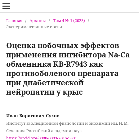
Главная
/
Архивы
/
Том 4 № 1 (2023)
/
Экспериментальные статьи
Оценка побочных эффектов
применения ингибитора Na-Ca
обменника KB-R7943 как
противоболевого препарата
при диабетической
нейропатии у крыс
Иван Борисович Сухов
Институт эволюционной физиологии и биохимии им. И. М.
Сеченова Российской академии наук
https://orcid.org/0000-0003-2015-9601