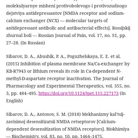
molekulyarnye misheni protivobolevogo i protivozudnogo
dejstviya antidepressantov [NMDA receptor and sodium-
calcium exchanger (NCX) — molecular targets of
antidepressant antibolic and antibacterial effects]. Rossijskij
zhurnal boli — Russian Journal of Pain, vol. 17, no. S1, pp.
27–28. (In Russian)
Sibarov, D. A., Abushik, P. A., Poguzhelskaya, E. E. et al.
(2015) Inhibition of plasma membrane Na/Ca-exchanger by
KB-R7943 or lithium reveals its role in Ca-dependent N-
methyl-D-aspartate receptor inactivation. The Journal of
Pharmacology and Experimental Therapeutics, vol. 355, no.
3, pp. 484–495.
https://doi.org/10.1124/jpet.115.227173
(In
English)
Sibarov, D. A., Antonov, S. M. (2018) Mekhanizmy kal’tsij-
zavisimoj desensitizatsii NMDA retseptorov [Calcium-
dependent desensitization of NMDA receptors]. Biokhimiya
— Biochemistry, vol. 83, no. 10, pp. 1464–1475.