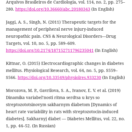
Arquivos Brasileiros de Cardiologia, vol. 114, no. 2, pp. 275–
280.
https://doi.org/10.36660/abc.20180343
(In English)
Jaggi, A. S., Singh, N. (2011) Therapeutic targets for the
management of peripheral nerve injury-induced
neuropathic pain. CNS & Neurological Disorders—Drug
Targets, vol. 10, no. 5, pp. 589–609.
https://doi.org/10.2174/187152711796235041
(In English)
Kittnar, O. (2015) Electrocardiographic changes in diabetes
mellitus. Physiological Research, vol. 64, no. 5, pp. S559–
S566.
https://doi.org/10.33549/physiolres.933230
(In English)
Morozova, M. P., Gavrilova, S. A., Ivanov, E. V. et al. (2019)
Dinamika variabel’nosti ritma serdtsa u krys so
streptozototsinovym sakharnym diabetom [Dynamics of
heart rate variability in rats with streptozotocin-induced
diabetes]. Sakharnyj diabet — Diabetes Mellitus, vol. 22, no.
1, pp. 44–52. (In Russian)