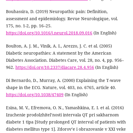
Bouhassira, D. (2019) Neuropathic pain: Definition,
assessment and epidemiology. Revue Neurologique, vol.
175, no. 1-2, pp. 16–25.
https://doi.org/10.1016/j.neurol.2018.09.016
(In English)
Boulton, A. J. M., Vinik, A. I., Arezzo, J. C. et al. (2005)
Diabetic neuropathies: A statement by the American
Diabetes Association. Diabetes Care, vol. 28, no. 4, pp. 956–
962.
https://doi.org/10.2337/diacare.28.4.956
(In English)
Di Bernardo, D., Murray, A. (2000) Explaining the T-wave
shape in the ECG. Nature, vol. 403, no. 6765, article 40.
https://doi.org/10.1038/47409
(In English)
Esina, M. V., Efremova, O. N., Yamashkina, E. I. et al. (2016)
Izuchenie prodolzhitel’nosti intervala QT pri sakharnom
diabete 1 tipa [Study prolonged QT interval of patients with
diabetes mellitus type 1]. Zdorov’e i obrazovanie v XXI veke